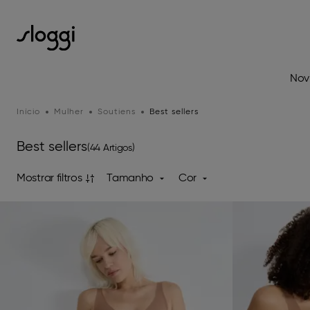
Nov
Início
Mulher
Soutiens
Best sellers
Best sellers
(44 Artigos)
Mostrar filtros
Tamanho
Cor