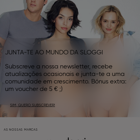
JUNTA-TE AO MUNDO DA SLOGGI
Subscreve a nossa newsletter, recebe
atualizações ocasionais e junta-te a uma
comunidade em crescimento. Bónus extra:
um voucher de 5 € ;)
SIM, QUERO SUBSCREVER!
AS NOSSAS MARCAS