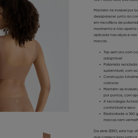
Mantém-te invisível por 
desaparecer junto ao cor
em microfibra de poliami
movimento e não aperta 
aplicada nas alças e nas la
marcas.
Top sem aro com cop
adaptável
Poliamida reciclada
sustentável, com 
Construção totalmen
costuras
Mantém-se invisível
por pontos, com apo
A tecnologia Activa
confortável e seco
Elasticidade a 360 
marcas nem vermelh
Da série ZERO, este top o
que começa logo junto à 