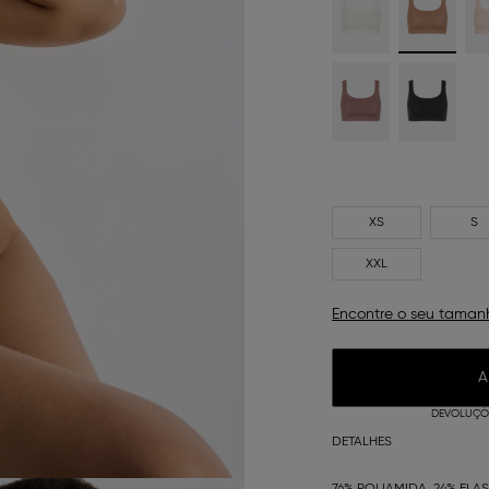
XS
S
XXL
Encontre o seu taman
A
DEVOLUÇÕE
DETALHES
76% POLIAMIDA, 24% ELA