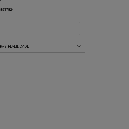
58835782)
RASTREABILIDADE