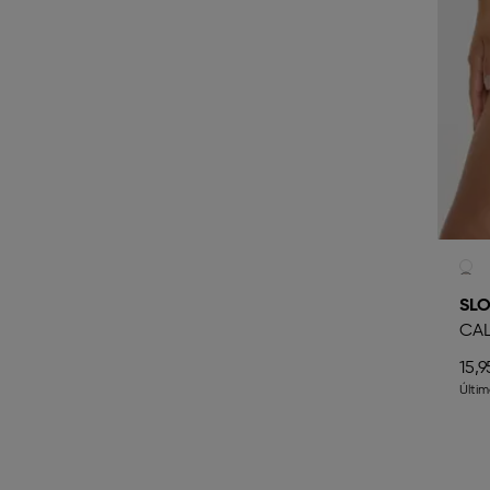
SLO
CAL
15,9
Últim