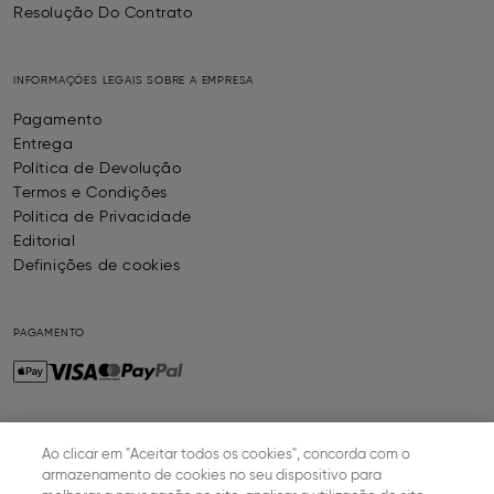
Resolução Do Contrato
INFORMAÇÕES LEGAIS SOBRE A EMPRESA
Pagamento
Entrega
Política de Devolução
Termos e Condições
Política de Privacidade
Editorial
Definições de cookies
PAGAMENTO
ENTREGA
Ao clicar em "Aceitar todos os cookies", concorda com o
armazenamento de cookies no seu dispositivo para