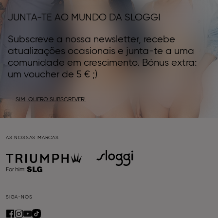
JUNTA-TE AO MUNDO DA SLOGGI
Subscreve a nossa newsletter, recebe
atualizações ocasionais e junta-te a uma
comunidade em crescimento. Bónus extra:
um voucher de 5 € ;)
SIM, QUERO SUBSCREVER!
AS NOSSAS MARCAS
SIGA-NOS