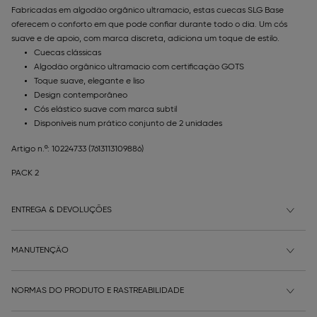
Fabricadas em algodão orgânico ultramacio, estas cuecas SLG Base
oferecem o conforto em que pode confiar durante todo o dia. Um cós
suave e de apoio, com marca discreta, adiciona um toque de estilo.
Cuecas clássicas
Algodão orgânico ultramacio com certificação GOTS
Toque suave, elegante e liso
Design contemporâneo
Cós elástico suave com marca subtil
Disponíveis num prático conjunto de 2 unidades
Artigo n.º: 10224733
(7613113109886)
PACK 2
ENTREGA & DEVOLUÇÕES
MANUTENÇÃO
NORMAS DO PRODUTO E RASTREABILIDADE