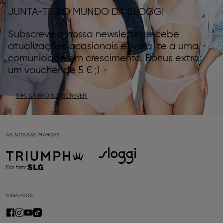
JUNTA-TE AO MUNDO DA SLOGGI
Subscreve a nossa newsletter, recebe
atualizações ocasionais e junta-te a uma
comunidade em crescimento. Bónus extra:
um voucher de 5 € ;)
SIM, QUERO SUBSCREVER!
AS NOSSAS MARCAS
SIGA-NOS