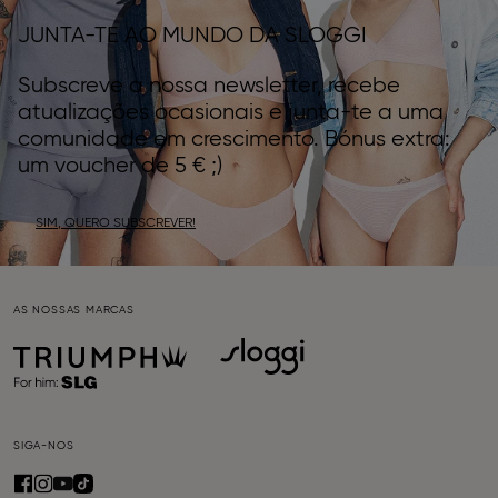
JUNTA-TE AO MUNDO DA SLOGGI
Subscreve a nossa newsletter, recebe
atualizações ocasionais e junta-te a uma
comunidade em crescimento. Bónus extra:
um voucher de 5 € ;)
SIM, QUERO SUBSCREVER!
AS NOSSAS MARCAS
SIGA-NOS