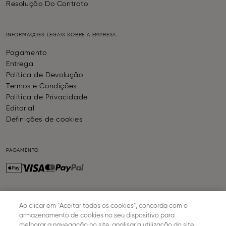
Resolução Do Contrato
INFORMAÇÕES LEGAIS SOBRE A EMPRESA
Pagamento
Entrega
Política de Devolução
Termos e Condições
Política de Privacidade
Editorial
Definições de cookies
PAGAMENTO
ENTREGA
Ao clicar em "Aceitar todos os cookies", concorda com o
armazenamento de cookies no seu dispositivo para
melhorar a navegação no site, analisar a utilização do site