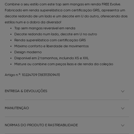
Combine o seu estilo com este top sem mangas em renda FREE Evolve.
Fabricado em renda superelástica com certificação GRS, apresenta um
decote redondo de um lado e um decote em U do outro, oferecendo dois
estilos num e o dobro da diversão!
Top sem mangas reversível em renda
Decote redondo num lado, decote em U no outro
Renda superelástica com certificação GRS
Máximo conforto e liberdade de movimentos
Design moderno
Disponível em 2 tamanhos, incluindo XS e XXL
Misture ou combine com peças lisas e de renda da coleção
Artigo n.º: 10224709
(7613113109411)
ENTREGA & DEVOLUÇÕES
MANUTENÇÃO
NORMAS DO PRODUTO E RASTREABILIDADE