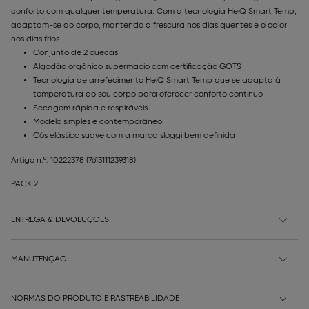
conforto com qualquer temperatura. Com a tecnologia HeiQ Smart Temp,
adaptam-se ao corpo, mantendo a frescura nos dias quentes e o calor
nos dias frios.
Conjunto de 2 cuecas
Algodão orgânico supermacio com certificação GOTS
Tecnologia de arrefecimento HeiQ Smart Temp que se adapta à
temperatura do seu corpo para oferecer conforto contínuo
Secagem rápida e respiráveis
Modelo simples e contemporâneo
Cós elástico suave com a marca sloggi bem definida
Artigo n.º: 10222378
(7613111239318)
PACK 2
ENTREGA & DEVOLUÇÕES
MANUTENÇÃO
NORMAS DO PRODUTO E RASTREABILIDADE