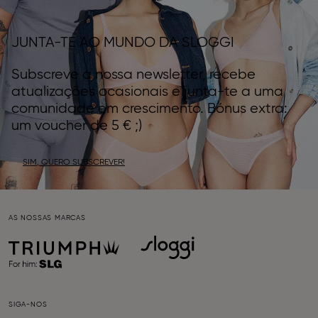
JUNTA-TE AO MUNDO DA SLOGGI
Subscreve a nossa newsletter, recebe
atualizações ocasionais e junta-te a uma
comunidade em crescimento. Bónus extra:
um voucher de 5 € ;)
SIM, QUERO SUBSCREVER!
AS NOSSAS MARCAS
SIGA-NOS