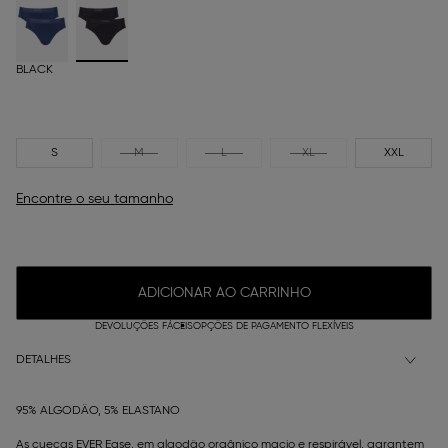
BLACK
S
M
L
XL
XXL
Encontre o seu tamanho
ADICIONAR AO CARRINHO
DEVOLUÇÕES FÁCEIS
OPÇÕES DE PAGAMENTO FLEXÍVEIS
DETALHES
95% ALGODÃO, 5% ELASTANO
As cuecas EVER Ease, em algodão orgânico macio e respirável, garantem