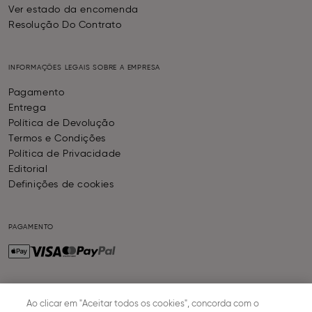
Ver estado da encomenda
Resolução Do Contrato
INFORMAÇÕES LEGAIS SOBRE A EMPRESA
Pagamento
Entrega
Política de Devolução
Termos e Condições
Política de Privacidade
Editorial
Definições de cookies
PAGAMENTO
ENTREGA
Ao clicar em "Aceitar todos os cookies", concorda com o