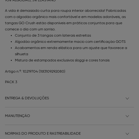
95% ALGODÃO, 5% ELASTANO
A vida é demasiado curta para roupa interior aborrecida! Fabricadas
com o algodão orgânico mais confortável e em modelos adoráveis, as
tangas GO Crush estão disponíveis em práticos conjuntos para que
comece o dia com um sorriso.
Conjunto de 3 tangas com laterais estreitas
Algodão orgânico extremamente macio com certificação GOTS
Acabamentos em renda elástica para um ajuste que favorece a
silhueta
Mistura de estampados exclusivos sloggi e cores tonais
Artigo n.º: 10219704
(7613109292080)
PACK 3
ENTREGA & DEVOLUÇÕES
MANUTENÇÃO
NORMAS DO PRODUTO E RASTREABILIDADE