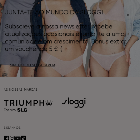
JUNTA-TE AO MUNDO DA SLOGGI
Subscreve a nossa newsletter, recebe
atualizações ocasionais e junta-te a uma
comunidade em crescimento. Bónus extra:
um voucher de 5 € ;)
SIM, QUERO SUBSCREVER!
AS NOSSAS MARCAS
SIGA-NOS