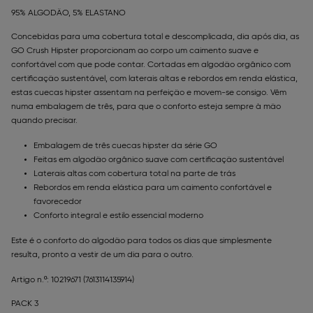
95% ALGODÃO, 5% ELASTANO
Concebidas para uma cobertura total e descomplicada, dia após dia, as
GO Crush Hipster proporcionam ao corpo um caimento suave e
confortável com que pode contar. Cortadas em algodão orgânico com
certificação sustentável, com laterais altas e rebordos em renda elástica,
estas cuecas hipster assentam na perfeição e movem-se consigo. Vêm
numa embalagem de três, para que o conforto esteja sempre à mão
quando precisar.
Embalagem de três cuecas hipster da série GO
Feitas em algodão orgânico suave com certificação sustentável
Laterais altas com cobertura total na parte de trás
Rebordos em renda elástica para um caimento confortável e
favorecedor
Conforto integral e estilo essencial moderno
Este é o conforto do algodão para todos os dias que simplesmente
resulta, pronto a vestir de um dia para o outro.
Artigo n.º: 10219671
(7613114135914)
PACK 3