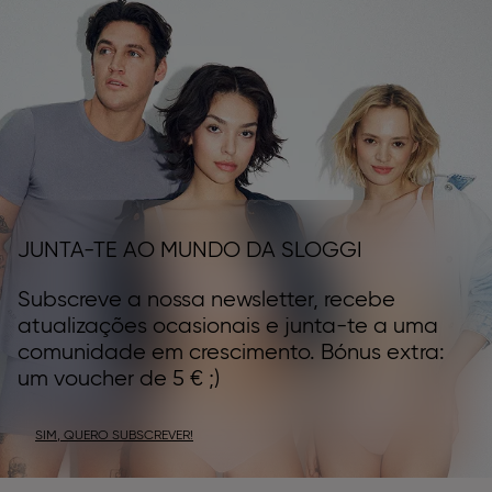
JUNTA-TE AO MUNDO DA SLOGGI
Subscreve a nossa newsletter, recebe
atualizações ocasionais e junta-te a uma
comunidade em crescimento. Bónus extra:
um voucher de 5 € ;)
SIM, QUERO SUBSCREVER!