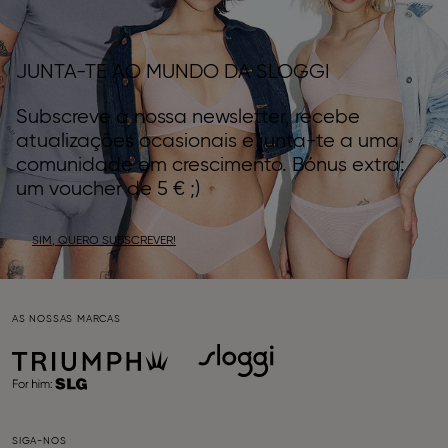
JUNTA-TE AO MUNDO DA SLOGGI
Subscreve a nossa newsletter, recebe
atualizações ocasionais e junta-te a uma
comunidade em crescimento. Bónus extra:
um voucher de 5 € ;)
SIM, QUERO SUBSCREVER!
AS NOSSAS MARCAS
SIGA-NOS