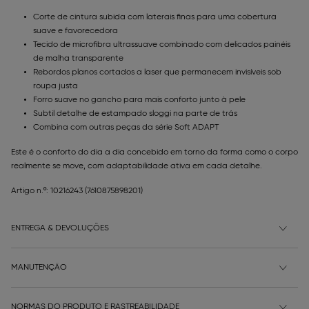
Corte de cintura subida com laterais finas para uma cobertura
suave e favorecedora
Tecido de microfibra ultrassuave combinado com delicados painéis
de malha transparente
Rebordos planos cortados a laser que permanecem invisíveis sob
roupa justa
Forro suave no gancho para mais conforto junto à pele
Subtil detalhe de estampado sloggi na parte de trás
Combina com outras peças da série Soft ADAPT
Este é o conforto do dia a dia concebido em torno da forma como o corpo
realmente se move, com adaptabilidade ativa em cada detalhe.
Artigo n.º: 10216243
(7610875898201)
ENTREGA & DEVOLUÇÕES
MANUTENÇÃO
NORMAS DO PRODUTO E RASTREABILIDADE