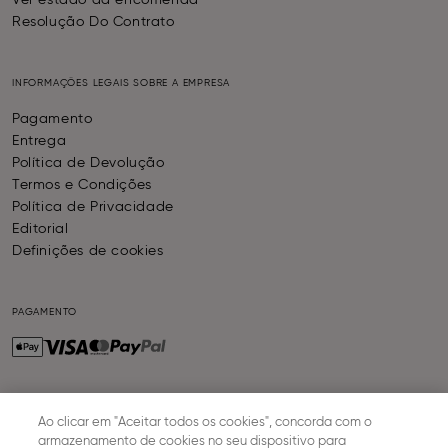
Ver estado da encomenda
Resolução Do Contrato
INFORMAÇÕES LEGAIS SOBRE A EMPRESA
Pagamento
Entrega
Política de Devolução
Termos e Condições
Política de Privacidade
Editorial
Definições de cookies
PAGAMENTO
ENTREGA
Ao clicar em "Aceitar todos os cookies", concorda com o
armazenamento de cookies no seu dispositivo para