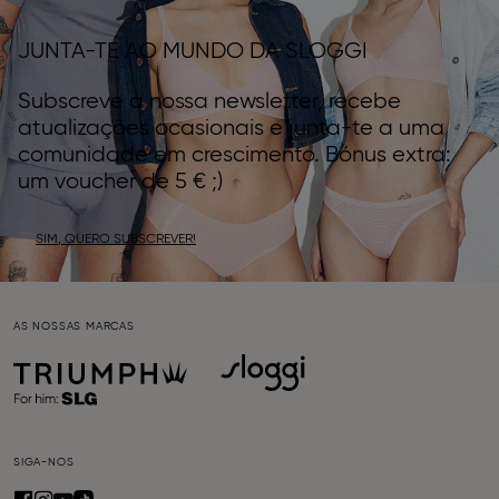
JUNTA-TE AO MUNDO DA SLOGGI
Subscreve a nossa newsletter, recebe
atualizações ocasionais e junta-te a uma
comunidade em crescimento. Bónus extra:
um voucher de 5 € ;)
SIM, QUERO SUBSCREVER!
AS NOSSAS MARCAS
SIGA-NOS