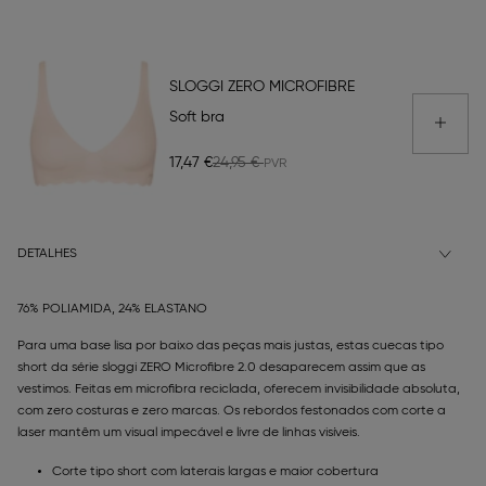
SLOGGI ZERO MICROFIBRE
Soft bra
17,47 €
24,95 €
DETALHES
76% POLIAMIDA, 24% ELASTANO
Para uma base lisa por baixo das peças mais justas, estas cuecas tipo
short da série sloggi ZERO Microfibre 2.0 desaparecem assim que as
vestimos. Feitas em microfibra reciclada, oferecem invisibilidade absoluta,
com zero costuras e zero marcas. Os rebordos festonados com corte a
laser mantêm um visual impecável e livre de linhas visíveis.
Corte tipo short com laterais largas e maior cobertura