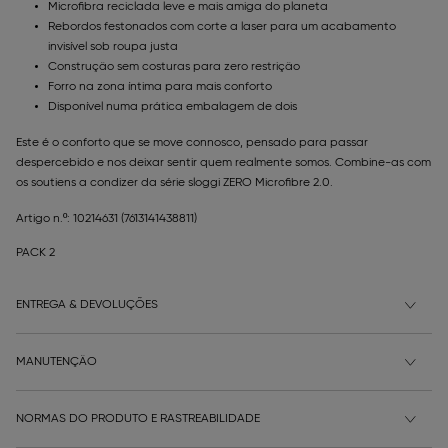
Microfibra reciclada leve e mais amiga do planeta
Rebordos festonados com corte a laser para um acabamento
invisível sob roupa justa
Construção sem costuras para zero restrição
Forro na zona íntima para mais conforto
Disponível numa prática embalagem de dois
Este é o conforto que se move connosco, pensado para passar
despercebido e nos deixar sentir quem realmente somos. Combine-as com
os soutiens a condizer da série sloggi ZERO Microfibre 2.0.
Artigo n.º: 10214631
(7613141438811)
PACK 2
ENTREGA & DEVOLUÇÕES
MANUTENÇÃO
NORMAS DO PRODUTO E RASTREABILIDADE