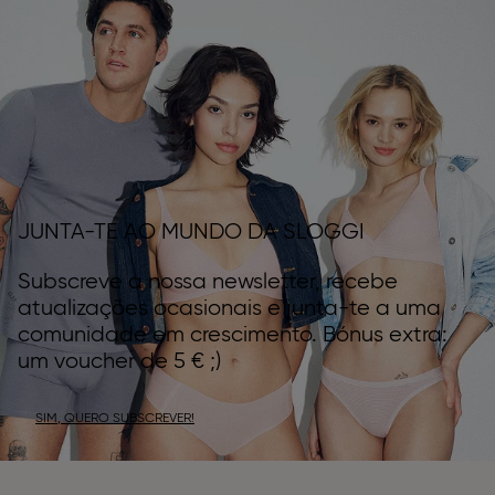
JUNTA-TE AO MUNDO DA SLOGGI
Subscreve a nossa newsletter, recebe
atualizações ocasionais e junta-te a uma
comunidade em crescimento. Bónus extra:
um voucher de 5 € ;)
SIM, QUERO SUBSCREVER!