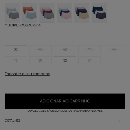
MULTIPLE COLOURS 14
38
40
42
44
46
48
50
52
54
Encontre o seu tamanho
ADICIONAR AO CARRINHO
DEVOLUÇÕES FÁCEIS
OPÇÕES DE PAGAMENTO FLEXÍVEIS
DETALHES