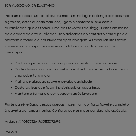
95% ALGODÃO, 5% ELASTANO
Para uma cobertura total que se mantém no lugar ao longo dos dias mais
agitados, estas cuecas maxi conjugam o conforto suave com a
durabilidade que as tornou uma das favoritas da sloggi. Feitas em malha
de algodão de alta qualidade, são delicadas ao contacto com a pele e
mantêm a forma e a cor lavagem após lavagem. As costuras lisas ficam
invisíveis sob a roupa, por isso não há linhas marcadas com que se
preocupar.
Pack de quatro cuecas maxi para reabastecer os essenciais
Corte clássico com cintura subida e abertura de perna baixa para
uma cobertura maior
Malha de algodão suave e de alta qualidade
Costuras lisas que ficam invisíveis sob a roupa justa
Mantém a forma e a cor lavagem após lavagem
Parte da série Basic+, estas cuecas trazem um conforto fiável e completo
à gaveta da roupa interior. Conforto que se move consigo, dia após dia.
Artigo n.º: 10103326
(7613113072678)
PACK 4