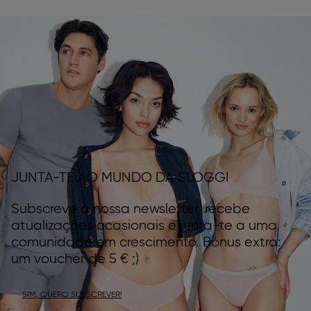
JUNTA-TE AO MUNDO DA SLOGGI
Subscreve a nossa newsletter, recebe
atualizações ocasionais e junta-te a uma
comunidade em crescimento. Bónus extra:
um voucher de 5 € ;)
SIM, QUERO SUBSCREVER!