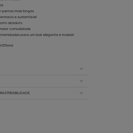
as
m pernas mais longas
ermacio e sustentável
forto absoluto
 maior comodidade
tremidades para um look elegante e invisível
14137444)
RASTREABILIDADE