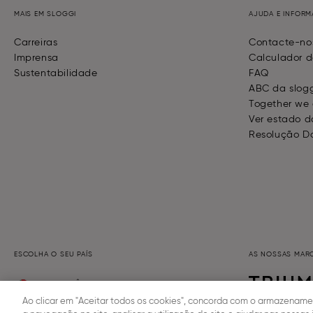
MAIS EM SLOGGI
AJUDA E INFOR
Carreiras
Contacte-no
Imprensa
Calculador d
Sustentabilidade
FAQ
ABC da slog
Together we
Ver estado 
Resolução D
ESCOLHA O SEU PAÍS
AS NOSSAS MAR
PORTUGUÊS
Ao clicar em "Aceitar todos os cookies", concorda com o armazenamen