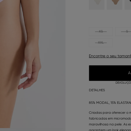
XS
S
XXL
Encontre o seu taman
A
DEVOLUÇÕE
DETALHES
85% MODAL, 15% ELASTA
Criadas para oferecer o 
fabricadas em micromoda
maravilhosa na pele. As 
garantem um look elegante