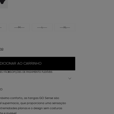
M
L
XL
ho
DICIONAR AO CARRINHO
S FÁCEIS
OPÇÕES DE PAGAMENTO FLEXÍVEIS
NO
máximo conforto, as tangas GO Sense são
l supermacio, que proporciona uma sensação
extremidades planas e o design sem costuras
 e invisível.