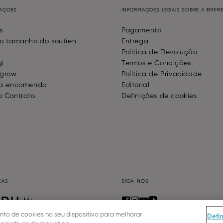
MAÇÕES
INFORMAÇÕES LEGAIS SOBRE A EMPR
s
Pagamento
o tamanho do soutien
Entrega
Política de Devolução
gi
Termos e Condições
 grow
Política de Privacidade
da encomenda
Editorial
o Contrato
Definições de cookies
CAS
SIGA-NOS
to de cookies no seu dispositivo para melhorar
Defi