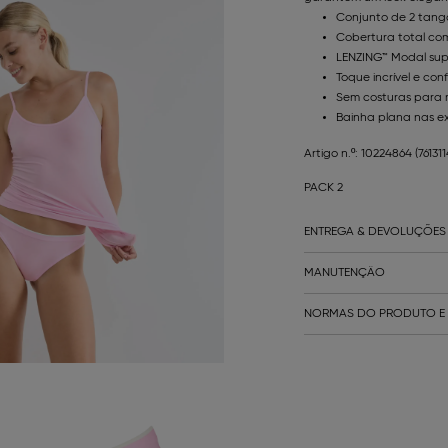
Conjunto de 2 tang
Cobertura total co
LENZING™ Modal sup
Toque incrível e con
Sem costuras para
Bainha plana nas ex
Artigo n.º: 10224864
(76131
PACK 2
ENTREGA & DEVOLUÇÕES
MANUTENÇÃO
NORMAS DO PRODUTO E 