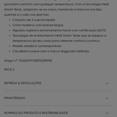
garantem conforto com qualquer temperatura. Com a tecnologia HeiQ
Smart Temp, adaptam-se ao corpo, mantendo a frescura nos dias
quentes e o calor nos dias frios.
Conjunto de 2 cuecas hipster
Corte moderno com laterais largas
Algodão orgânico extremamente macio com certificação GOTS
Tecnologia de arrefecimento HeiQ Smart Temp que se adapta à
temperatura do seu corpo para oferecer conforto contínuo
Modelo simples e contemporâneo
Cós elástico suave com a marca sloggi bem definida
Artigo n.º: 10222379
(7613111239578)
PACK 2
ENTREGA & DEVOLUÇÕES
MANUTENÇÃO
NORMAS DO PRODUTO E RASTREABILIDADE