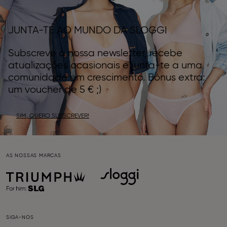
JUNTA-TE AO MUNDO DA SLOGGI
Subscreve a nossa newsletter, recebe
atualizações ocasionais e junta-te a uma
comunidade em crescimento. Bónus extra:
um voucher de 5 € ;)
SIM, QUERO SUBSCREVER!
AS NOSSAS MARCAS
SIGA-NOS