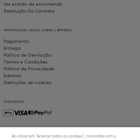
Ver estado da encomenda
Resolução Do Contrato
INFORMAÇÕES LEGAIS SOBRE A EMPRESA
Pagamento
Entrega
Política de Devolução
Termos e Condições
Política de Privacidade
Editorial
Definições de cookies
PAGAMENTO
ENTREGA
Ao clicar em "Aceitar todos os cookies", concorda com o