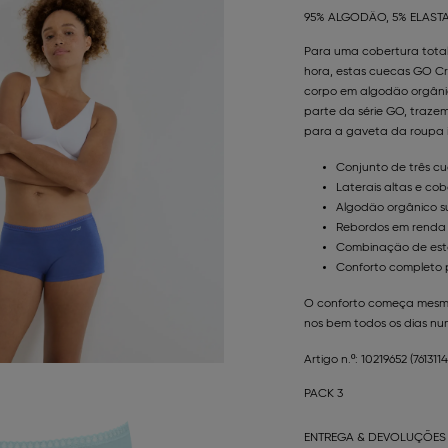
95% ALGODÃO, 5% ELAST
Para uma cobertura total
hora, estas cuecas GO Cru
corpo em algodão orgânic
parte da série GO, trazem
para a gaveta da roupa in
Conjunto de três cu
Laterais altas e co
Algodão orgânico s
Rebordos em renda 
Combinação de esta
Conforto completo p
O conforto começa mesmo j
nos bem todos os dias n
Artigo n.º: 10219652
(7613114
PACK 3
ENTREGA & DEVOLUÇÕES