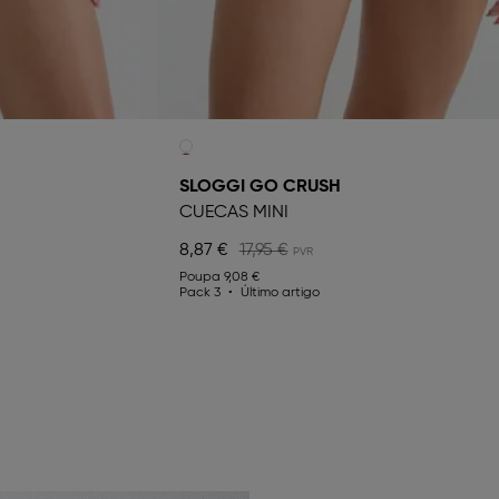
SLOGGI GO CRUSH
CUECAS MINI
8,87 €
17,95 €
Poupa
9,08 €
Pack 3
Último artigo