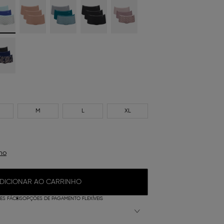
M
L
XL
ho
DICIONAR AO CARRINHO
S FÁCEIS
OPÇÕES DE PAGAMENTO FLEXÍVEIS