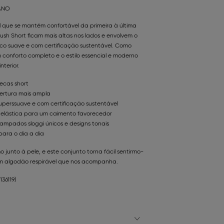
ANO
 que se mantém confortável da primeira à última
sh Short ficam mais altas nos lados e envolvem o
o suave e com certificação sustentável. Como
 conforto completo e o estilo essencial e moderno
terior.
ecas short
bertura mais ampla
uperssuave e com certificação sustentável
elástica para um caimento favorecedor
mpados sloggi únicos e designs tonais
ara o dia a dia
unto à pele, e este conjunto torna fácil sentirmo-
um algodão respirável que nos acompanha.
136119)