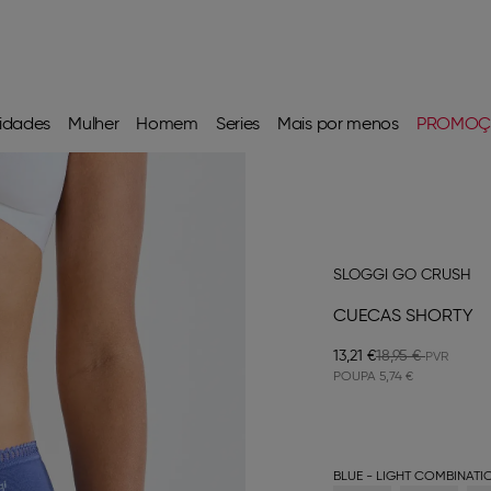
idades
Mulher
Homem
Series
Mais por menos
PROMOÇ
SLOGGI GO CRUSH
CUECAS SHORTY
13,21 €
18,95 €
POUPA
5,74 €
BLUE - LIGHT COMBINATI