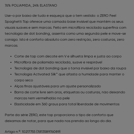
76% POLIAMIDA, 24% ELASTANO
Use-o por baixo de tudo e esqueça que o tem vestido: o ZERO Feel
Spaghetti Top oferece uma camada base invisível que mantém os seus
visuais suaves e sem marcas. Feito em microfibra reciclada superfina com
tecnologia de dot bonding, assenta como uma segunda pele e move-se
consigo. Isto é conforto absoluto com zero restrição, zero costuras, zero
marcas.
Corte de top com decote em V e silhueta limpa e justa ao corpo
Microfibra de poliamida reciclada, suave e respirável
Tecnologia de dot bonding que o torna invisível por baixo da roupa
Tecnologia Activated Silk™ que afasta a humidade para manter o
corpo seco
Alças finas ajustáveis para um ajuste personalizado
Barra de corte livre sem aros, etiquetas ou costuras, não deixando
marcas nem vermelhidão na pele
Elasticidade em 360 graus para total liberdade de movimentos
Parte da série ZERO, este top proporciona o tipo de conforto que
deixamos de notar, para que nada nos prenda ao longo do dia.
Artigo n.º: 10217755
(7611358976089)