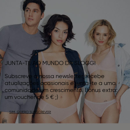
JUNTA-TE AO MUNDO DA SLOGGI
Subscreve a nossa newsletter, recebe
atualizações ocasionais e junta-te a uma
comunidade em crescimento. Bónus extra:
um voucher de 5 € ;)
SIM, QUERO SUBSCREVER!